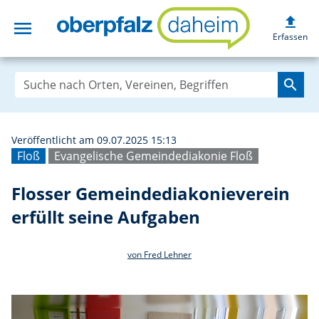
upload
menu
Flosser Gemeinde
Erfassen
search
Veröffentlicht am 09.07.2025 15:13
Floß
Evangelische Gemeindediakonie Floß
Flosser Gemeindediakonieverein
erfüllt seine Aufgaben
von Fred Lehner