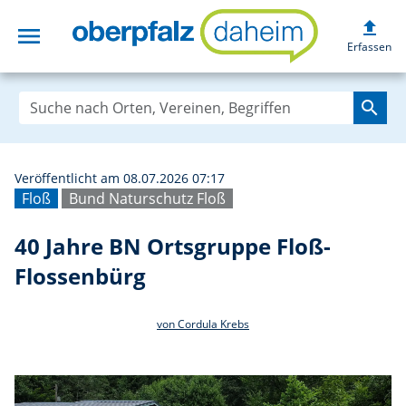
upload
menu
40 Jahre BN Orts
Erfassen
search
Veröffentlicht am 08.07.2026 07:17
Floß
Bund Naturschutz Floß
40 Jahre BN Ortsgruppe Floß-
Flossenbürg
von Cordula Krebs