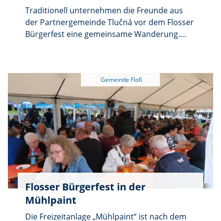
Traditionell unternehmen die Freunde aus
der Partnergemeinde Tlučná vor dem Flosser
Bürgerfest eine gemeinsame Wanderung.
Diesmal führte Partnerschaftsbeauftragter
Peter Roßmann die Gruppe hinauf zur Burg
Flossenbürg. Bei guter Fernsicht genossen
die Teilnehmer die beeindruckende Aussicht.
Flosser Bürgerfest in der
Mühlpaint
Die Freizeitanlage „Mühlpaint“ ist nach dem