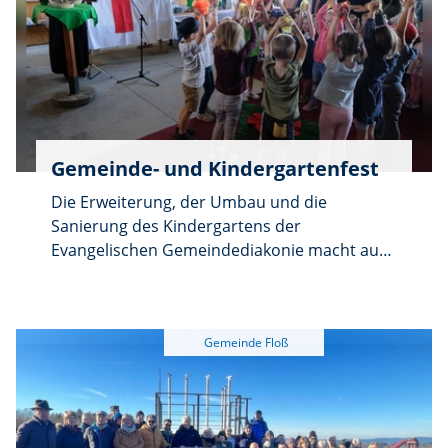
Gemeinde- und Kindergartenfest
Die Erweiterung, der Umbau und die
Sanierung des Kindergartens der
Evangelischen Gemeindediakonie macht auch
in diesem Jahr durch die damit verbundene
Belegung des Gemeindehauses eine
Verlagerung des Gemeinde- und
Kindergartenfestes der evangelischen
Kirchengemeinde St. Johannes Baptista
notwendig. War es im vergangenen Jahr die
Halle des Ländlichen Burschenvereins am
früheren Bahnhofgelände, die als Festplatz