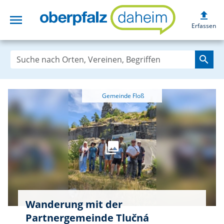
upload
menu
oberpfalzdaheim
Erfassen
search
Wanderung mit der
Partnergemeinde Tlučná