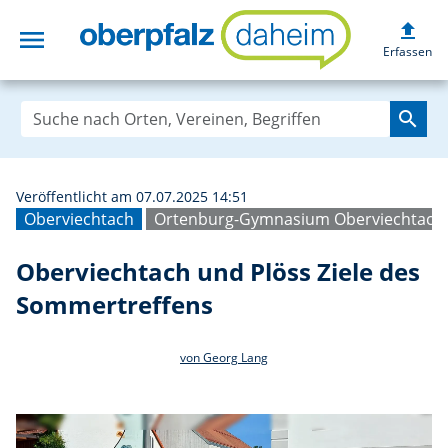
upload
menu
Oberviechtach un
Erfassen
search
Veröffentlicht am 07.07.2025 14:51
Oberviechtach
Ortenburg-Gymnasium Oberviechtach
Oberviechtach und Plöss Ziele des
Sommertreffens
von Georg Lang