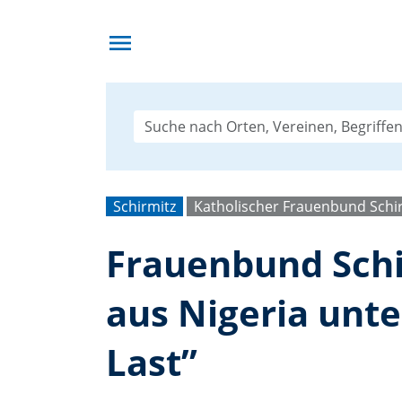
menu
Schirmitz
Katholischer Frauenbund Schi
Frauenbund Schi
aus Nigeria unt
Last”