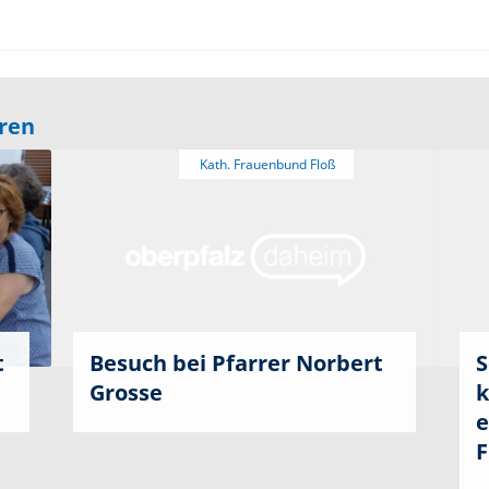
eren
t
Besuch bei Pfarrer Norbert
S
Grosse
k
e
F