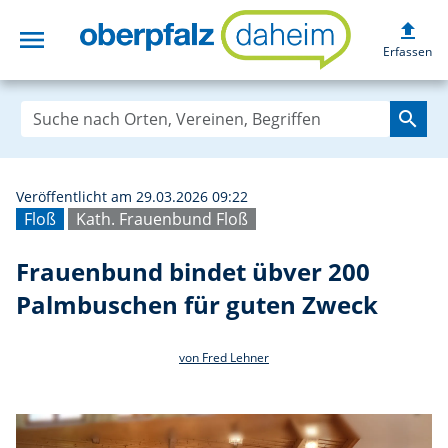
upload
menu
Frauenbund bind
Erfassen
search
Veröffentlicht am 29.03.2026 09:22
Floß
Kath. Frauenbund Floß
Frauenbund bindet übver 200
Palmbuschen für guten Zweck
von Fred Lehner