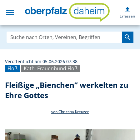
upload
menu
Fleißige „Biench
Erfassen
search
Veröffentlicht am 05.06.2026 07:38
Floß
Kath. Frauenbund Floß
Fleißige „Bienchen” werkelten zu
Ehre Gottes
von Christina Kreuzer