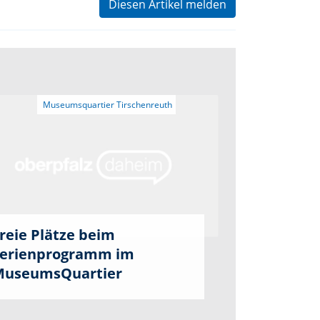
Diesen Artikel melden
reie Plätze beim
erienprogramm im
useumsQuartier