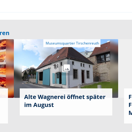
eren
Alte Wagnerei öffnet später
F
im August
F
M