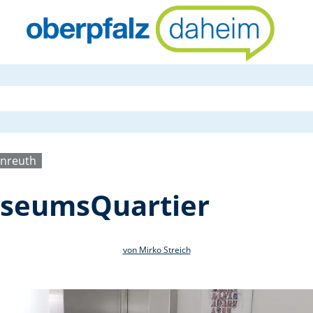
Filzaktion 
enreuth
useumsQuartier
von Mirko Streich