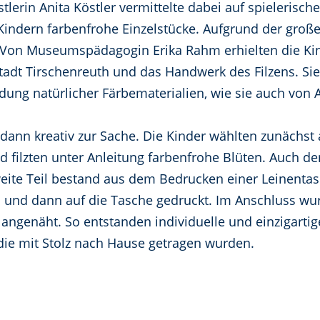
nstlerin Anita Köstler vermittelte dabei auf spieleris
indern farbenfrohe Einzelstücke. Aufgrund der gro
 Von Museumspädagogin Erika Rahm erhielten die Kin
adt Tirschenreuth und das Handwerk des Filzens. Sie
ng natürlicher Färbematerialien, wie sie auch von An
 dann kreativ zur Sache. Die Kinder wählten zunächst 
d filzten unter Anleitung farbenfrohe Blüten. Auch d
weite Teil bestand aus dem Bedrucken einer Leinenta
und dann auf die Tasche gedruckt. Im Anschluss wurde
g angenäht. So entstanden individuelle und einzigart
 die mit Stolz nach Hause getragen wurden.