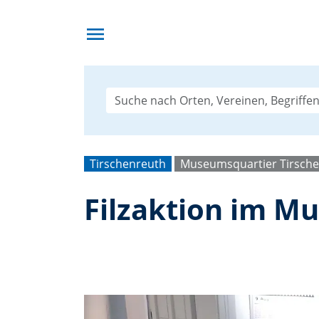
menu
Tirschenreuth
Museumsquartier Tirsch
Filzaktion im M