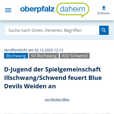
upload
menu
D-Jugend der Spi
Erfassen
search
Veröffentlicht am 02.12.2025 12:13
Illschwang
SV Illschwang
ASV Schwend
D-Jugend der Spielgemeinschaft
Illschwang/Schwend feuert Blue
Devils Weiden an
von Norbert Weis