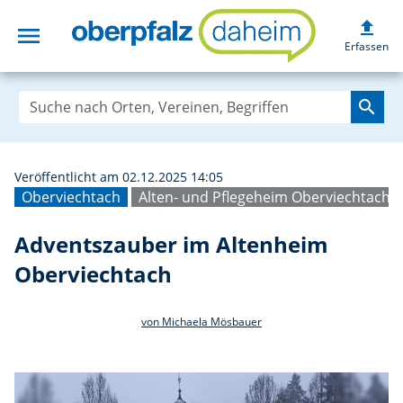
upload
menu
Adventszauber i
Erfassen
search
Veröffentlicht am 02.12.2025 14:05
Oberviechtach
Alten- und Pflegeheim Oberviechtach
Adventszauber im Altenheim
Oberviechtach
von Michaela Mösbauer