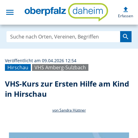
upload
menu
VHS-Kurs zur Ers
Erfassen
search
Veröffentlicht am 09.04.2026 12:54
Hirschau
VHS Amberg-Sulzbach
VHS-Kurs zur Ersten Hilfe am Kind
in Hirschau
von Sandra Hüttner