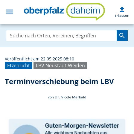
upload
menu
Terminverschieb
Erfassen
search
Veröffentlicht am 22.05.2025 08:10
Etzenricht
LBV Neustadt-Weiden
Terminverschiebung beim LBV
von Dr. Nicole Merbald