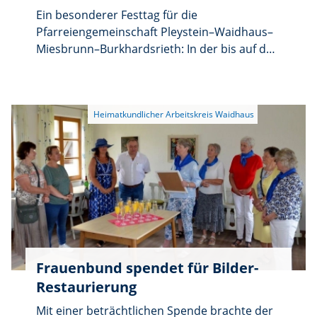
Ein besonderer Festtag für die
Pfarreiengemeinschaft Pleystein–Waidhaus–
Miesbrunn–Burkhardsrieth: In der bis auf den
letzten Platz gefüllten Pfarrkirche St.
Emmeram empfingen 53 Jugendliche das
Sakrament der Firmung. Unter dem Leitwort
„#BaustelleLeben” stand die Feier ganz im
Zeichen des Glaubens als Wegbegleiter auf
den vielen Baustellen des Lebens.
Frauenbund spendet für Bilder-
Restaurierung
Mit einer beträchtlichen Spende brachte der