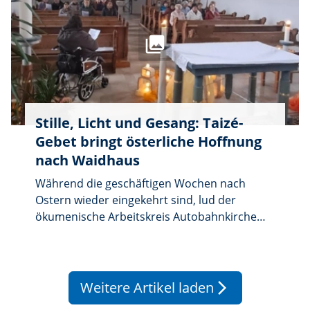
zeichnete.
Stille, Licht und Gesang: Taizé-
Gebet bringt österliche Hoffnung
nach Waidhaus
Während die geschäftigen Wochen nach
Ostern wieder eingekehrt sind, lud der
ökumenische Arbeitskreis Autobahnkirche
Waidhaus am vergangenen Sonntag zu einem
Moment des Innehaltens ein.
Weitere Artikel laden
arrow_forward_ios