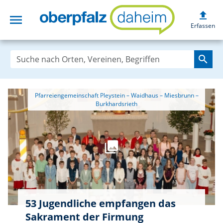
upload
menu
oberpfalzdaheim
Erfassen
search
 Pfarreiengemeinschaft Pleystein – Waidhaus – Miesbrunn – 
53 Jugendliche empfangen das
Sakrament der Firmung