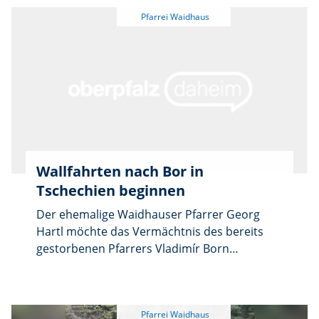
sich heuer 53 Jugendliche aus der
Pfarreiengemeinschaft Pleystein, Waidhaus,
Burkhardsrieth und Miesbrunn auf das
Sakrament der Firmung vor.
Wallfahrten nach Bor in
Tschechien beginnen
Der ehemalige Waidhauser Pfarrer Georg
Hartl möchte das Vermächtnis des bereits
gestorbenen Pfarrers Vladimír Born
aufrechterhalten. Mit dem Beginn des
Musiksommers im tschechischen Bor am
Sonntag, 10. Mai, starten auch die
Wallfahrten mit Pilgermessen.