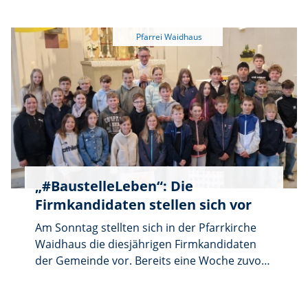
Kaffee und Kuchen berichtet die Ärztin Frau
Dr. Annemarie Schraml über ihre Einsätze in
Tansania. Der Vortrag ist kostenlos und alle
Interessierten sind herzlich willkommen.
„#BaustelleLeben“: Die
Firmkandidaten stellen sich vor
Am Sonntag stellten sich in der Pfarrkirche
Waidhaus die diesjährigen Firmkandidaten
der Gemeinde vor. Bereits eine Woche zuvor
hatte ein weiterer Vorstellungsgottesdienst in
Pleystein stattgefunden. Insgesamt bereiten