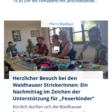
19.30 Uhr ein Filmabend mit anschließendem
Gespräch in der Autobahnkirche Waidhaus
angeboten. Die gezeigte Episode einer
bekannten Filmreihe setzt sich auf
humorvolle und nachdenkliche Weise mit der
Vielfalt der Konfessionen auseinander. Der
Eintritt ist frei.
Herzlicher Besuch bei den
Waidhauser Strickerinnen: Ein
Nachmittag im Zeichen der
Unterstützung für „Feuerkinder”
Kürzlich durften sich die Waidhauser