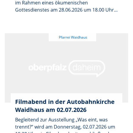
im Rahmen eines ökumenischen
Tiefe, dass die Gemeinde tief beeindruckt und
Gottesdienstes am 28.06.2026 um 18.00 Uhr
restlos begeistert war. Die
eröffnet. Sie beleuchtet die Gemeinsamkeiten
konfessionsverbindende Ehe ist ein
und Unterschiede der christlichen
Spiegelbild der Ökumene. Sie lebt von der
Konfessionen und lädt zur
Hoffnung, dass das Trennende eines Tages
Auseinandersetzung mit den Fragen des
überwunden wird, und feiert schon heute
Glaubens ein.
das, was die Christen verbindet.
Filmabend in der Autobahnkirche
Waidhaus am 02.07.2026
Begleitend zur Ausstellung „Was eint, was
trennt?“ wird am Donnerstag, 02.07.2026 um