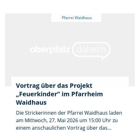
wurde. Unter dem Leitwort „Glaube verbindet
– Glauben leben, Gemeinschaft stärken”
stand die Andacht ganz im Zeichen der
Gottesmutter Maria als Glaubensvorbild und
Wegbegleiterin der Christen.
Vortrag über das Projekt
„Feuerkinder” im Pfarrheim
Waidhaus
Die Strickerinnen der Pfarrei Waidhaus laden
am Mittwoch, 27. Mai 2026 um 15:00 Uhr zu
einem anschaulichen Vortrag über das
Projekt „Feuerkinder” ins Pfarrheim ein. Bei