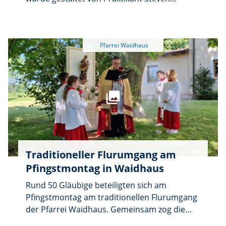
Wucherpfennig und der Veehharfen-Gruppe
Waidhaus unter Leitung von Markus Weiß.
Ausgedruckte Liedzettel hielten die Besucher
zum Mitsingen an. Dieses Angebot wurde
gerne von den zahlreichen Kirchgängern
angenommen. Steven Wucherpfennig, der
zum ersten Mal den Veehharfen-Klängen
gelauscht hat, hat sich im Anschluss an die
Andacht als neuer Fan der Gruppe erklärt.
Traditioneller Flurumgang am
Pfingstmontag in Waidhaus
Rund 50 Gläubige beteiligten sich am
Pfingstmontag am traditionellen Flurumgang
der Pfarrei Waidhaus. Gemeinsam zog die
Prozession betend und singend durch die