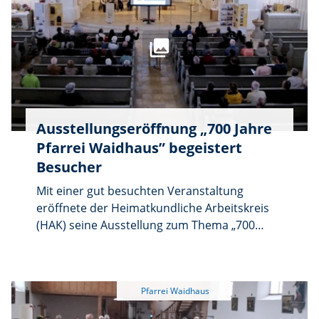
Ausstellungseröffnung „700 Jahre
Pfarrei Waidhaus” begeistert
Besucher
Mit einer gut besuchten Veranstaltung
eröffnete der Heimatkundliche Arbeitskreis
(HAK) seine Ausstellung zum Thema „700
Jahre Pfarrei Waidhaus”. Die Leitung lag in
den Händen des Vorsitzenden und
Ortsheimatpflegers Andreas Ringholz, der als
treibende Kraft und Motor des HAK
maßgeblich für die Umsetzung verantwortlich