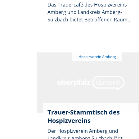
Das Trauercafé des Hospizvereins
Amberg und Landkreis Amberg-
Sulzbach bietet Betroffenen Raum
für Begegnung und Austausch. In
freundlicher Atmosphäre ist Zeit
zum Sprechen, Hören oder auch
zum Schweigen. Das Treffen findet
am Mittwoch, 5. August, von 16 bis
18 Uhr im Paulaner Gemeinde-Haus,
Paulanerplatz 13, in Amberg statt.
Veranstalter ist der Hospizverein
gemeinsam mit dem EBW Oberpfalz
und der KEB Am-Sul.
Trauer-Stammtisch des
Hospizvereins
Der Hospizverein Amberg und
Landkreis Amberg-Sulzbach lädt