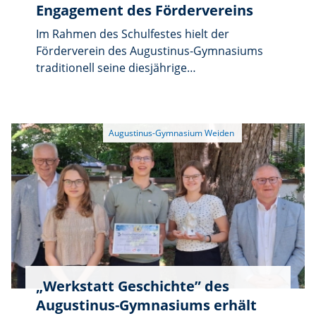
Engagement des Fördervereins
Im Rahmen des Schulfestes hielt der
Förderverein des Augustinus-Gymnasiums
traditionell seine diesjährige
Jahreshauptversammlung ab. Die
erschienenen Mitglieder blickten gemeinsam
auf ein erfolgreiches Jahr zurück und stellten
die Weichen für die kommenden Monate.
„Werkstatt Geschichte” des
Augustinus-Gymnasiums erhält