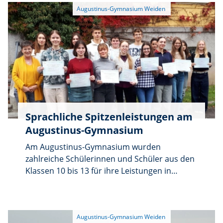
Epochen und Stilrichtungen umfasst.
Mitwirken werden Orchester, Chöre,
Bläserklassen sowie Vokal- und
Instrumentalensembles der Schule. Darüber
hinaus dürfen sich die Besucher auf
solistische Beiträge freuen. Der Eintritt ist
frei, Einlass ab 18.30 Uhr.
Sprachliche Spitzenleistungen am
Augustinus-Gymnasium
Am Augustinus-Gymnasium wurden
zahlreiche Schülerinnen und Schüler aus den
Klassen 10 bis 13 für ihre Leistungen in
Französisch ausgezeichnet: Sie erhielten ihre
Diplômes d’Études en Langue Française
(DELF), die vom französischen Staat vergeben,
international anerkannt und ein Leben lang