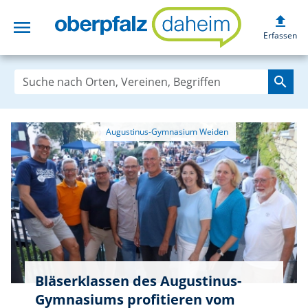
upload
menu
oberpfalzdaheim
Erfassen
search
Bläserklassen des Augustinus-
Gymnasiums profitieren vom