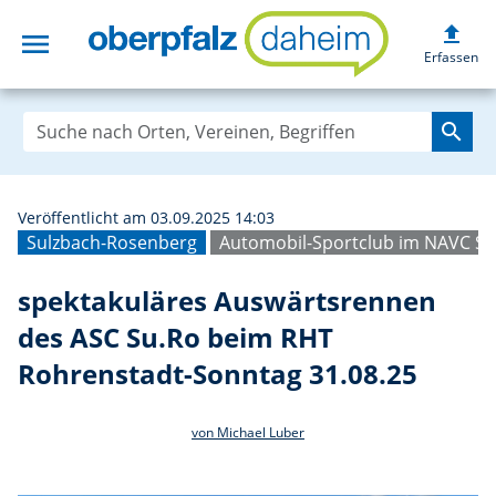
upload
menu
spektakuläres A
Erfassen
search
Veröffentlicht am 03.09.2025 14:03
Sulzbach-Rosenberg
Automobil-Sportclub im NAVC S
spektakuläres Auswärtsrennen
des ASC Su.Ro beim RHT
Rohrenstadt-Sonntag 31.08.25
von Michael Luber