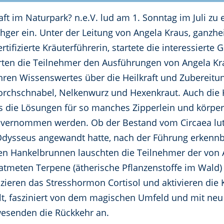
aft im Naturpark? n.e.V. lud am 1. Sonntag im Juli 
hger ein. Unter der Leitung von Angela Kraus, ganzhe
tifizierte Kräuterführerin, startete die interessier
örten die Teilnehmer den Ausführungen von Angela Kr
ren Wissenswertes über die Heilkraft und Zubereitu
orchschnabel, Nelkenwurz und Hexenkraut. Auch die H
ss die Lösungen für so manches Zipperlein und körpe
 vernommen werden. Ob der Bestand vom Circaea lutet
ysseus angewandt hatte, nach der Führung erkennbar 
n Hankelbrunnen lauschten die Teilnehmer der von 
eatmeten Terpene (ätherische Pflanzenstoffe im Wal
zieren das Stresshormon Cortisol und aktivieren die 
olt, fasziniert von dem magischen Umfeld und mit n
wesenden die Rückkehr an.