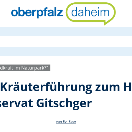
Spaziergang
ndkraft im Naturpark?"
t Kräuterführung zum 
ervat Gitschger
von Evi Beer