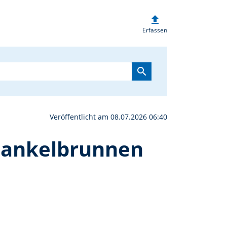
upload
 mit Kräuterführung zu
Erfassen
search
Veröffentlicht am 08.07.2026 06:40
Hankelbrunnen