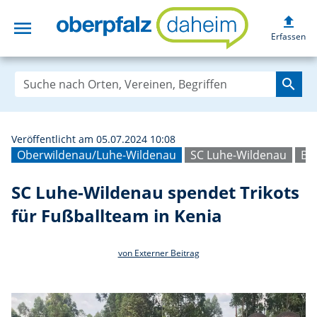
upload
menu
SC Luhe-Wildenau
Erfassen
search
Veröffentlicht am 05.07.2024 10:08
Oberwildenau/Luhe-Wildenau
SC Luhe-Wildenau
Bil
SC Luhe-Wildenau spendet Trikots
für Fußballteam in Kenia
von Externer Beitrag