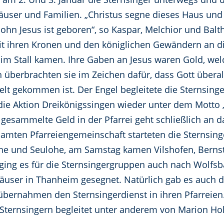
äuser und Familien. „Christus segne dieses Haus und a
ohn Jesus ist geboren“, so Kaspar, Melchior und Balt
it ihren Kronen und den königlichen Gewändern an di
 im Stall kamen. Ihre Gaben an Jesus waren Gold, welc
 überbrachten sie im Zeichen dafür, dass Gott überall
elt gekommen ist. Der Engel begleitete die Sternsinge
 die Aktion Dreikönigssingen wieder unter dem Motto 
o gesammelte Geld in der Pfarrei geht schließlich an
esamten Pfarreiengemeinschaft starteten die Sternsing
he und Seulohe, am Samstag kamen Vilshofen, Bernste
ging es für die Sternsingergruppen auch nach Wolfsb
äuser in Thanheim gesegnet. Natürlich gab es auch di
 übernahmen den Sternsingerdienst in ihren Pfarreien.
Sternsingern begleitet unter anderem von Marion Ho