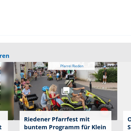
eren
Riedener Pfarrfest mit
O
t
buntem Programm für Klein
S