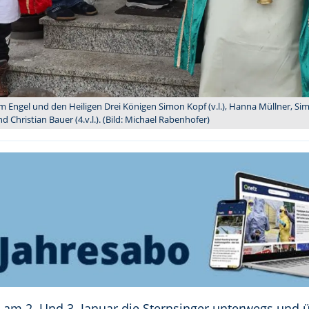
 Engel und den Heiligen Drei Königen Simon Kopf (v.l.), Hanna Müllner, Si
d Christian Bauer (4.v.l.). (Bild: Michael Rabenhofer)
n am 2. Und 3. Januar die Sternsinger unterwegs und 