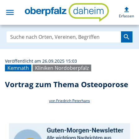
upload
menu
Vortrag zum The
Erfassen
search
Veröffentlicht am 26.09.2025 15:03
Kemnath
Kliniken Nordoberpfalz
Vortrag zum Thema Osteoporose
von Friedrich Peterhans