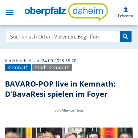
upload
menu
BAVARO-POP live 
Erfassen
search
Veröffentlicht am 24.09.2025 15:20
Kemnath
Stadt Kemnath
BAVARO-POP live in Kemnath:
D’BavaResi spielen im Foyer
von Markus Raps