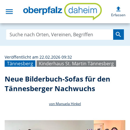
upload
menu
Neue Bilderbuch
Erfassen
search
Veröffentlicht am 22.02.2026 09:32
Tännesberg
Kinderhaus St. Martin Tännesberg
Neue Bilderbuch-Sofas für den
Tännesberger Nachwuchs
von Manuela Hinkel