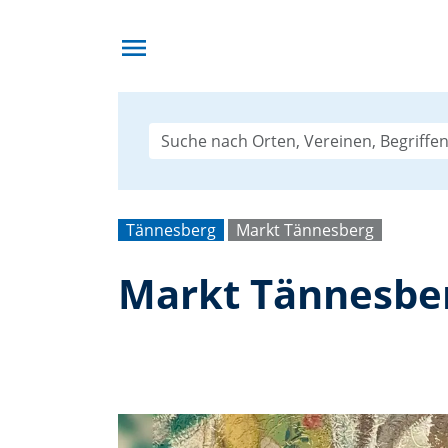
menu
Tännesberg
Markt Tännesberg
Markt Tännesber