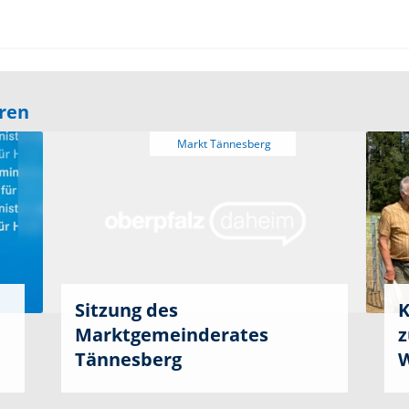
eren
Sitzung des
K
Marktgemeinderates
z
Tännesberg
W