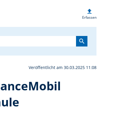
upload
u Gast in der Klasse: Da
Erfassen
search
Veröffentlicht am 30.03.2025 11:08
FranceMobil
hule