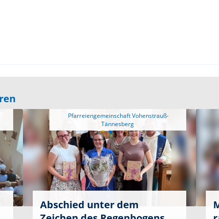
eren
 Pfarreiengemeinschaft Vohenstrauß-
Abschied unter dem
M
Zeichen des Regenbogens
r