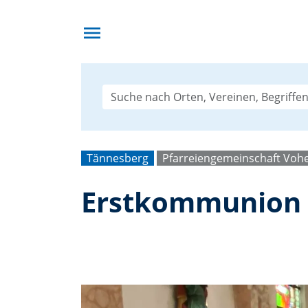
menu
Tännesberg
Pfarreiengemeinschaft Voh
Erstkommunion 