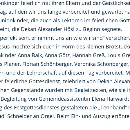
nder feierlich mit ihren Eltern und der Geistlichkeit 
ag, auf den wir uns lange vorbereitet und gewartet h
ionkinder, die auch als Lektoren im feierlichen Gott
eiht, die Dekan Alexander Hösl zu Beginn segnete.
perfekt sein, er nimmt uns an wie wir sind” versicher
sus möchte sich euch in Form des kleinen Brotstücke
nder Anna Balk, Anna Götz, Hannah Greß, Louis Greß,
us Planer, Florian Schönberger, Veronika Schönberge
rn und der Lehrerschaft auf diesen Tag vorbereitet. 
feierliche Gottesdienst, zelebriert von Dekan Alexan
lichen Gegenstände wurden mit Begleittexten, wie si
egleitung von Gemeindeassistentin Elena Harwardt 
g des Festgottesdienstes gestalteten die „Tennband”
di Schneider an Orgel. Beim Ein- und Auszug ertönte