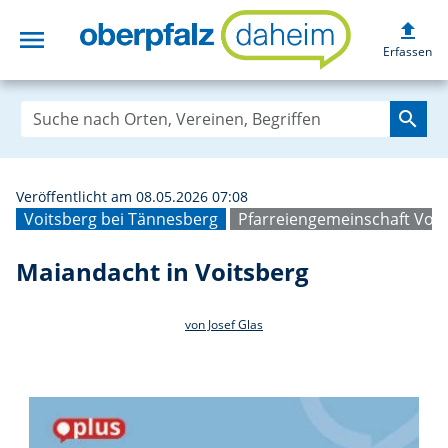
upload
menu
Maiandacht in Vo
Erfassen
search
Veröffentlicht am 08.05.2026 07:08
Voitsberg bei Tännesberg
Pfarreiengemeinschaft Vo
Maiandacht in Voitsberg
von Josef Glas