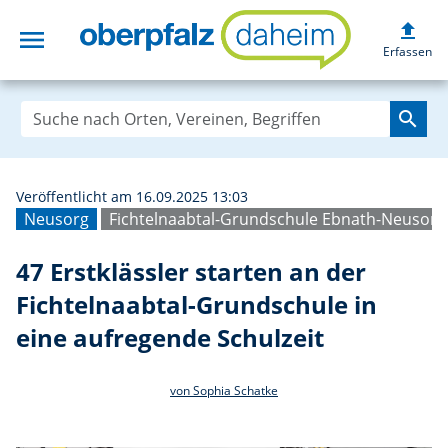
upload
menu
47 Erstklässler s
Erfassen
search
Veröffentlicht am 16.09.2025 13:03
Neusorg
Fichtelnaabtal-Grundschule Ebnath-Neusorg
47 Erstklässler starten an der
Fichtelnaabtal-Grundschule in
eine aufregende Schulzeit
von Sophia Schatke