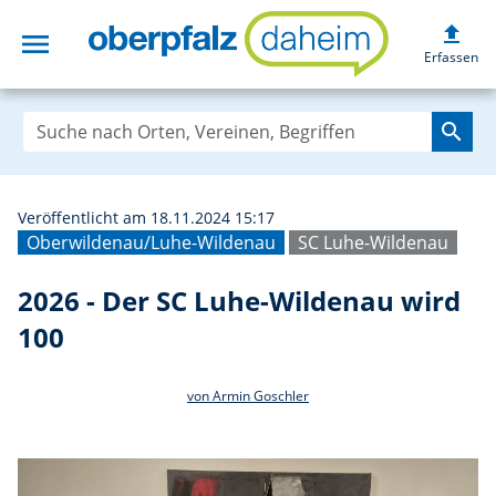
upload
menu
2026 - Der SC Lu
Erfassen
search
Veröffentlicht am 18.11.2024 15:17
Oberwildenau/Luhe-Wildenau
SC Luhe-Wildenau
2026 - Der SC Luhe-Wildenau wird
100
von Armin Goschler