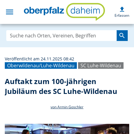
upload
menu
Auftakt zum 100-
Erfassen
search
Veröffentlicht am 24.11.2025 08:42
Oberwildenau/Luhe-Wildenau
SC Luhe-Wildenau
Auftakt zum 100-jährigen
Jubiläum des SC Luhe-Wildenau
von Armin Goschler