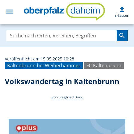
upload
menu
Volkswandertag i
Erfassen
search
Veröffentlicht am 15.05.2025 10:28
Kaltenbrunn bei Weiherhammer
FC Kaltenbrunn
Volkswandertag in Kaltenbrunn
von Siegfried Bock