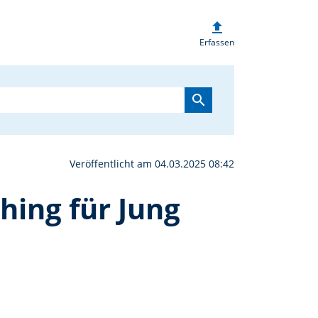
upload
nn feiert ausgelassen F
Erfassen
search
Veröffentlicht am 04.03.2025 08:42
hing für Jung