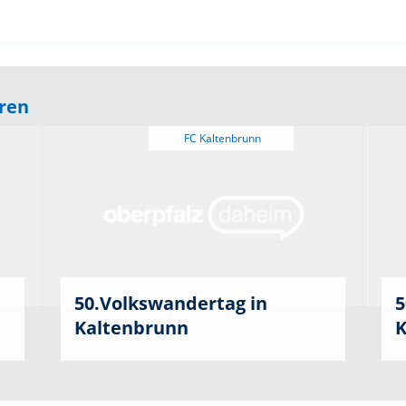
eren
50.Volkswandertag in
5
Kaltenbrunn
K