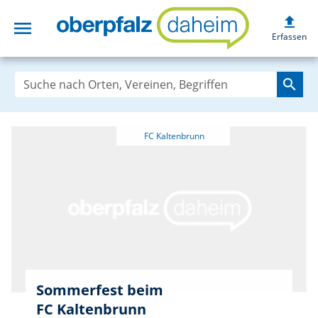
upload
menu
oberpfalzdaheim
Erfassen
search
Sommerfest beim
FC Kaltenbrunn