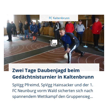
und Ziel ist die Stockhalle. Die stärksten
Gruppen erhalten Preise. Anmeldung
erwünscht bei Vorsitzendem Andreas Malzer.
Für Speisen, auch Kaffee und Kuchen, zu
familienfreundlichen Preisen ist gesorgt. Die
Veranstaltung findet bei jeder Witterung
statt.
Zwei Tage Daubenjagd beim
Gedächtnisturnier in Kaltenbrunn
SpVgg Pfreimd, SpVgg Hainsacker und der 1.
FC Neunburg vorm Wald sicherten sich nach
spannendem Wettkampf den Gruppensieg
beim 19. Georg-Koppmann-