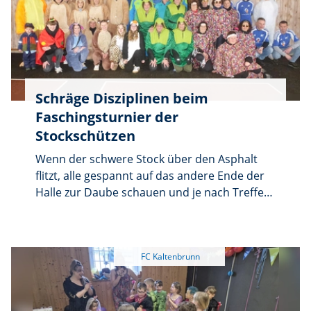
Schräge Disziplinen beim
Faschingsturnier der
Stockschützen
Wenn der schwere Stock über den Asphalt
flitzt, alle gespannt auf das andere Ende der
Halle zur Daube schauen und je nach Treffer
Jubel ausbricht, dann ist Faschingsturnier der
FC-Abteilung. Sieben originell kostümierte
Gruppen trafen sich dazu am Wochenende.
Die Gaudi stand im Vordergrund. In sich
hatten es die „Zielwasser-Nachschübe“.
Sieger wurde der Dürnaster Stammtisch „Gut
Freund“ mit den Schützen Sybille und Helmut