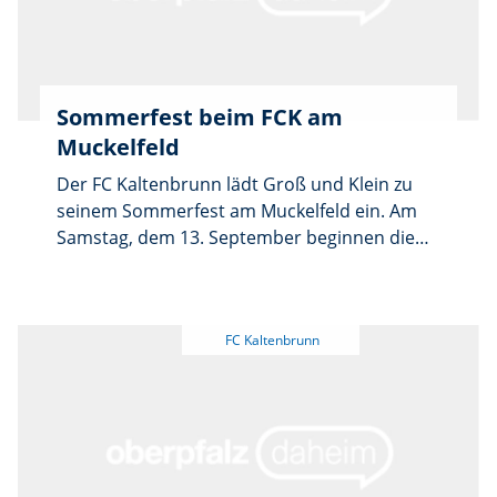
Sommerfest beim FCK am
Muckelfeld
Der FC Kaltenbrunn lädt Groß und Klein zu
seinem Sommerfest am Muckelfeld ein. Am
Samstag, dem 13. September beginnen die
jüngsten Kicker aus der G-Jugend ab 16 Uhr
mit dem Ballspiel. Ab 17 Uhr starten die Alten
Herren ihr Blitzturnier gegen fünf weitere
Seniorenkicker-Teams. Beim bayrischen
Abend ab 19:30 Uhr wird der Harmonika-
Franz für zünftige Stimmung sorgen. Für die
Feinschmecker gibts ab 15 Uhr Kaffee und
Kuchen und abends versorgt die Küche die
hungrigen Gaumen mit bayrischen Brotzeiten