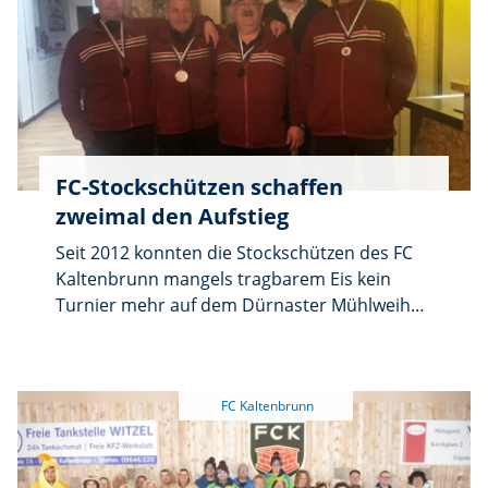
beeindruckt. Wir sind auf das bisher
aber auch hier kann der FC derzeit nur einen
Geleistete sehr stolz, da der Großteil mit
Spieler stellen.
12000 Arbeitsstunden in Eigenleistung
erbracht wurde.” Laut Malzer sind nur noch
Restarbeiten offen. Er dankte allen Helfern
und Gönnern. Eine Eröffnungsfeier wird
geplant.
FC-Stockschützen schaffen
zweimal den Aufstieg
Seit 2012 konnten die Stockschützen des FC
Kaltenbrunn mangels tragbarem Eis kein
Turnier mehr auf dem Dürnaster Mühlweiher
oder Beckenweiher in Weiherhammer
ausrichten. Umso mehr wird die
vereinseigene 40 mal 12 Meter große
Stockhalle mit drei Asphaltbahnen geschätzt,
die wetterunabhängig ganzjährig nicht nur
wöchentliche Trainingsmöglichkeiten bietet.