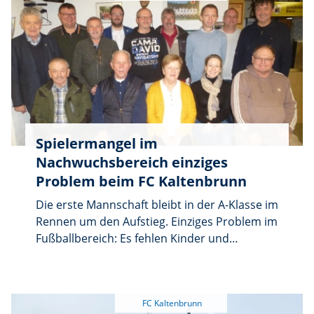
Essen und Trinken ist gesorgt.
Spielermangel im
Nachwuchsbereich einziges
Problem beim FC Kaltenbrunn
Die erste Mannschaft bleibt in der A-Klasse im
Rennen um den Aufstieg. Einziges Problem im
Fußballbereich: Es fehlen Kinder und
Jugendliche. Erfreulich dagegen nannte Silke
Bauer die deutliche Steigerung der
Teilnehmerzahl beim Fitnesstreff, nicht
zuletzt auch durch Neubürger. Jugendliche