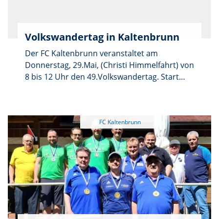
und allerlei vom Grill. Auf die kleinen
Besucher wartet wieder die beliebte
Hüpfburg. Auf zahlreichen Besuch freut sich
Volkswandertag in Kaltenbrunn
die FCK-Vorstandschaft.
Der FC Kaltenbrunn veranstaltet am
Donnerstag, 29.Mai, (Christi Himmelfahrt) von
8 bis 12 Uhr den 49.Volkswandertag. Start
und Ziel ist die Stockhalle. Die Startkarte
kostet 2,50 Euro inklusive Freigetränk. Die
stärksten Vereine oder Gruppen erhalten
Preise. Anmeldung bei Dominik Pritzl, 0151-
59148620, oder vor dem Start.