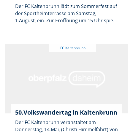
Der FC Kaltenbrunn lädt zum Sommerfest auf
der Sportheimterrasse am Samstag,
1.August, ein. Zur Eröffnung um 15 Uhr spielt
die G-/F-Jugend gegen die Mütter. Um 16 Uhr
folgt ein Blitzturnier der Alten Herren:
Teilnehmer: VFB Mantel, TSV Neudorf, FC
Tremmersdorf-Speinshart, SV Hahnbach, TSV
Kast und SG Kaltenbrunn-Freihung. Ab 19 Uhr
sorgt der Harmonika-Franz beim Bayerischen
Abend für Stimmung. Ab 15 Uhr gibt es Kaffee
und selbstgebackenen Kuchen. Die Grillhütte
hält Bratwürste und Steaks bereit. Zudem
gibt es Wurstsalat, Obadzdn und Brezen
sowie eine Getränkeauswahl. Das FCK-
Führungsteam freut sich auf viele Gäste.
50.Volkswandertag in Kaltenbrunn
Der FC Kaltenbrunn veranstaltet am
Donnerstag, 14.Mai, (Christi Himmelfahrt) von