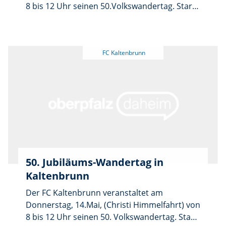
8 bis 12 Uhr seinen 50.Volkswandertag. Start
und Ziel ist die Stockhalle. Startkarte 2,50
Euro inklusive Freigetränk. Die stärksten
Gruppen erhalten Preise. Anmeldung
erwünscht bei Vorsitzendem Andreas Malzer,
andreasmalzer@web.de. Für Speisen und
Getränke, auch Kaffee und Kuchen, zu
familienfreundlichen Preisen ist gesorgt.
50. Jubiläums-Wandertag in
Kaltenbrunn
Der FC Kaltenbrunn veranstaltet am
Donnerstag, 14.Mai, (Christi Himmelfahrt) von
8 bis 12 Uhr seinen 50. Volkswandertag. Start