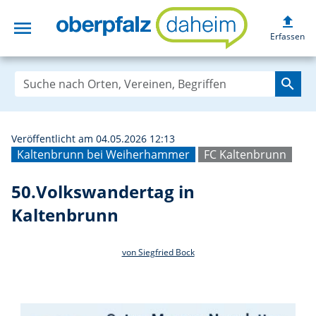
upload
menu
50.Volkswanderta
Erfassen
search
Veröffentlicht am 04.05.2026 12:13
Kaltenbrunn bei Weiherhammer
FC Kaltenbrunn
50.Volkswandertag in
Kaltenbrunn
von Siegfried Bock