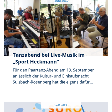
Stationen wie dem oberen Schlosshof, der
Pfarrkirche St. Marien und dem Rathaussaal.
Die Teilnehmer erfahren interessante
Episoden aus dem Leben der Pfalzgrafen, die
das Schloss Sulzbach und das Fürstentum
Pfalz-Sulzbach prägten. Die Führung dauert
etwa 1,5 Stunden und kostet 5 Euro pro
Person, Kinder können kostenlos teilnehmen.
Eine Anmeldung ist nicht erforderlich.
Tanzabend bei Live-Musik im
„Sport Heckmann”
Für den Paartanz-Abend am 19. September
anlässlich der Kultur- und Einkaufsnacht
Sulzbach-Rosenberg hat die eigens dafür
zusammen gestellte Band aus regionalen
Musikern diesen Sonntag die erste Probe am
Ort des Geschehens absolviert: In den
ehemaligen Geschäftsräumen von Sport