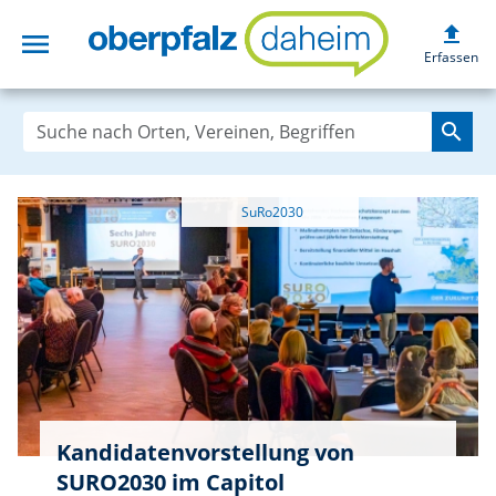
upload
menu
oberpfalzdaheim
Erfassen
search
Kandidatenvorstellung von
SURO2030 im Capitol