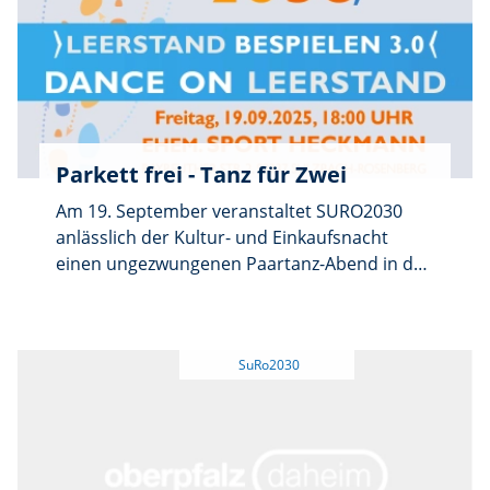
Heckmann, Bayreuther Str. 2. Ab 18 Uhr sind
alle bei Häppchen und Drinks herzlich auf das
eine oder andere Tänzchen eingeladen, egal
ob Anfänger oder Profis. Nur Zuschauen ist
natürlich auch erlaubt, SURO2030 freut sich
auf möglichst viele Gesichter.
Parkett frei - Tanz für Zwei
Am 19. September veranstaltet SURO2030
anlässlich der Kultur- und Einkaufsnacht
einen ungezwungenen Paartanz-Abend in den
ehemaligen Geschäftsräumen von Sport
Heckmann, Bayreuther Str. 2 (Sulzbach-
Rosenberg). Ab 18 Uhr sind alle, die einmal
wieder zu zweit die Tanzbeine schwingen
wollen, herzlich eingeladen. Egal, wie viele
Jahre, Jahrzehnte oder gefühlte Jahrhunderte
der letzte Tanzkurs her ist: Walzer, Rumba,
Foxtrott, Blues, … auf euch warten eine auch