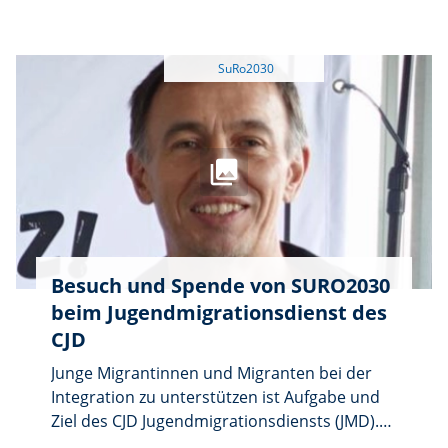
Aperol und selbst Gebackenem, umrahmt
von weihnachtlicher Live-Musik einer eigens
dafür gegründeten Band (Gerda Krusche, Uli
Lommer und Dieter Pirner) hatte die
Öffentlichkeit Gelegenheit, die Kandidatinnen
und Kandidaten zu Kommunalwahl im März
kommenden Jahres persönlich kennen zu
lernen. Weitere Informationen auf
www.suro2030.de/liste.
Besuch und Spende von SURO2030
beim Jugendmigrationsdienst des
CJD
Junge Migrantinnen und Migranten bei der
Integration zu unterstützen ist Aufgabe und
Ziel des CJD Jugendmigrationsdiensts (JMD).
Dieser für Sulzbach-Rosenberg, Amberg und