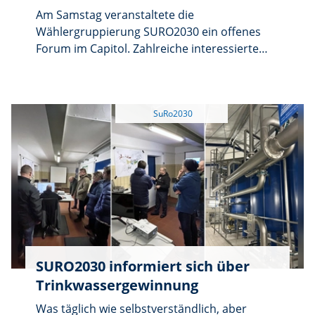
Am Samstag veranstaltete die
Wählergruppierung SURO2030 ein offenes
Forum im Capitol. Zahlreiche interessierte
Bürgerinnen und Bürger nutzten die
Gelegenheit, die Kandidatinnen und
Kandidaten zur Stadtratswahl am 8. März
persönlich kennenzulernen und sich über
deren Ziele für die kommende Wahlperiode
zu informieren.
SURO2030 informiert sich über
Trinkwassergewinnung
Was täglich wie selbstverständlich, aber