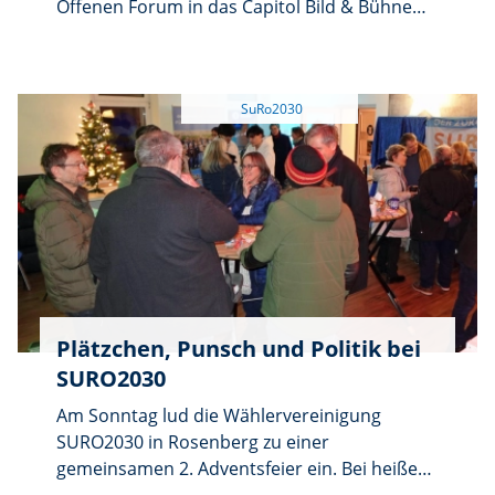
Offenen Forum in das Capitol Bild & Bühne
ein. Nach einem Rückblick auf sechs Jahre
Kommunalpolitik können interessierte
Bürgerinnen und Bürger mit den
Stadtratskandidaten über das
Wahlprogramm für die kommende
Kommunalwahl diskutieren und zugleich
Wünsche sowie Anregungen für die nächsten
sechs Jahre einbringen.
Plätzchen, Punsch und Politik bei
SURO2030
Am Sonntag lud die Wählervereinigung
SURO2030 in Rosenberg zu einer
gemeinsamen 2. Adventsfeier ein. Bei heißem