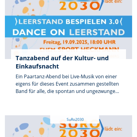
Heckmann in der Bayreuther Str. 2.
SURO2030 freut sich dort ab 18 Uhr auf alle,
die spontan und ungezwungen einen Rumba,
Foxtrott, Blues oder Walzer auf das Parkett
legen wollen, gestärkt von Häppchen und
Drinks. SURO2030 freut sich auf möglichst
viele Tänzer und Zuschauer.
Tanzabend auf der Kultur- und
Einkaufsnacht
Ein Paartanz-Abend bei Live-Musik von einer
eigens für dieses Event zusammen gestellten
Band für alle, die spontan und ungezwungen
einen Rumba, Foxtrott, Blues oder Walzer auf
das Parkett legen wollen: Am 19. September
füllt SURO2030 anlässlich der Kultur- und
Einkaufsnacht Sulzbach-Rosenberg wieder
einen Leerstand mit Leben, dieses Mal die
ehemaligen Geschäftsräume von Sport