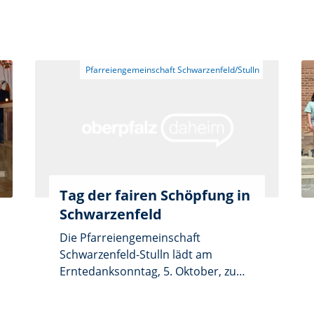
Pfarrvikar Christian war als Frosch
unterwegs, Gemeindereferent
Markus Seefeld als Sherlock Holmes.
Auch viele Gottesdienstbesucher
waren kostümiert. Die Kleinen
hatten sich viele tolle Verkleidungen
einfallen lassen. Hexen, Ritter,
Prinzessinnen - es glitzerte an allen
Ecken und Enden. Die Kirchen
kamen auch faschingsmäßig daher,
geschmückt mit Luftballons und
Girlanden.
Tag der fairen Schöpfung in
Schwarzenfeld
Die Pfarreiengemeinschaft
Schwarzenfeld-Stulln lädt am
Erntedanksonntag, 5. Oktober, zum
„Tag der fairen Schöpfung“ in
Schwarzenfeld ein. Der Tag beginnt