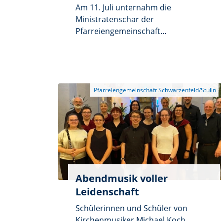
Am 11. Juli unternahm die
Ministratenschar der
Pfarreiengemeinschaft
Schwarzenfeld/Stulln eine Kanutour
von Piehlenhofen nach
Etterzhausen. Schon nach den
ersten Metern auf der Naab
zeichnete sich ab, dass die Minis
nicht nur im Altarraum eine gute
Figur machen. In Etterzhausen
angekommen konnten sich die
Kanuten mit einer Brotzeit stärken.
Nach einer Abkühlung im Flussbad
Etterzhausen traten die Minis und
ihre Begleiter dann die Heimreise
Abendmusik voller
an. Alle waren sich einig: Der Ausflug
Leidenschaft
war eine gelungene Sache.
Schülerinnen und Schüler von
Kirchenmusiker Michael Koch