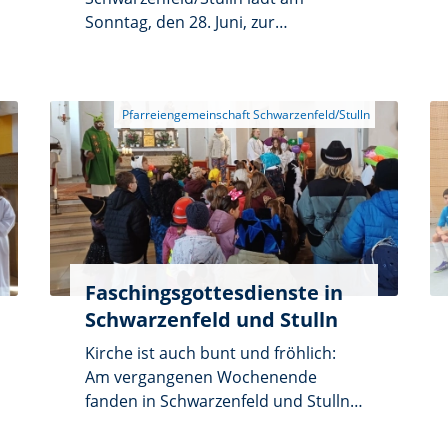
Sonntag, den 28. Juni, zur
Fußwallfahrt zum Mariahilfberg nach
Amberg ein. Abmarsch ist um 4 Uhr
am Marienplatz. Wie jedes Jahr ist
von 6 Uhr bis 6.40 Uhr eine Rast in
Jeding eingeplant. Nach Ankunft am
Mariahilfberg findet um 10 Uhr ein
Pilgergottesdienst statt.
Faschingsgottesdienste in
Schwarzenfeld und Stulln
Kirche ist auch bunt und fröhlich:
Am vergangenen Wochenende
fanden in Schwarzenfeld und Stulln
wieder Faschingsgottesdienste statt.