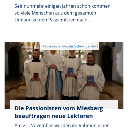
Seit nunmehr einigen Jahren schon kommen
so viele Menschen aus dem gesamten
Umland zu den Passionisten nach
Schwarzenfeld auf den Miesberg, um
werktags eine Stunde im stillen Gebet vor
dem Allerheiligsten zu verbringen. Das Gebet
so vieler treuer Seelen um Berufungen, um
den Frieden in der Welt und in den eigenen
Anliegen ist Gott sicher ein Wohlgefallen und
so schenkt er immer wieder so viele Gnaden.
Die Passionisten vom Miesberg
beauftragen neue Lektoren
Am 21. November wurden im Rahmen einer