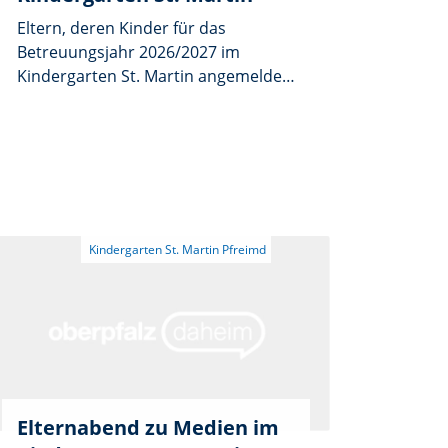
Eltern, deren Kinder für das
Betreuungsjahr 2026/2027 im
Kindergarten St. Martin angemeldet
sind, erhalten bei einem
Informationsabend Einblicke in den
Start in den Kindergarten. Die
Veranstaltung „Mein Kind kommt in
den Kindergarten“ beginnt am
Donnerstag, 25. Juni, um 19.30 Uhr
im Kindergarten St. Martin in
Pfreimd. Thema des Abends sind der
Kindergartentagesablauf, die
Gruppeneinteilung, der
Schnuppertag, das gegenseitige
Kennenlernen und Allgemeines. Das
Team steht außerdem für Fragen zur
Verfügung.
Elternabend zu Medien im