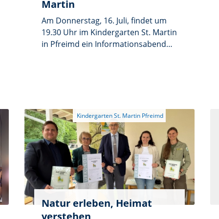
Martin
Am Donnerstag, 16. Juli, findet um
19.30 Uhr im Kindergarten St. Martin
in Pfreimd ein Informationsabend
für Eltern statt, deren Kinder für das
Betreuungsjahr 2026/2027 in der
Kinderkrippe angemeldet sind.
Unter dem Motto „Mein Kind kommt
in die Krippe“ erfahren die
Teilnehmer Näheres über den Alltag
in der Einrichtung, die pädagogische
Ausrichtung und das Konzept.
Zudem werden die
Eingewöhnungsphase mit den
Eltern, das gegenseitige
Kennenlernen sowie allgemeine
Themen besprochen. Das Personal
Natur erleben, Heimat
der Krippe steht für mögliche Fragen
verstehen