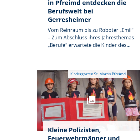
in Pfreimd entdecken die
Berufswelt bei
Gerresheimer
Vom Reinraum bis zu Roboter „Emil“
– Zum Abschluss ihres Jahresthemas
„Berufe“ erwartete die Kinder des
Kindergartens ein ganz besonderes
Highlight: Ein Besuch bei der Firma
Gerresheimer in Pfreimd. Nach der
herzlichen Begrüßung mit einer
gemeinsamen Brotzeit nahm Herr
Kiener die Kinder mit auf eine
spannende Entdeckungsreise durch
das Unternehmen. Zunächst stellte
er verschiedene Produkte vor, die
bei Gerresheimer hergestellt
werden. Besonders die
Kleine Polizisten,
unterschiedlichen Inhalatoren
Feuerwehrmänner und