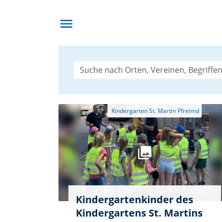
menu
Kindergartenkinder des
Kindergartens St. Martins