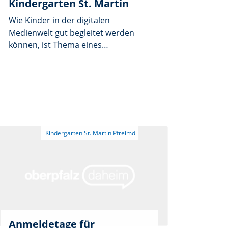
Kindergarten St. Martin
Wie Kinder in der digitalen
Medienwelt gut begleitet werden
können, ist Thema eines
Elternabends im Kindergarten St.
Martin in Pfreimd. Dazu laden die
Katholische Erwachsenenbildung
und die KED in der Diözese
Regensburg gemeinsam mit dem
Kindergarten ein. Referentin ist
Renate Pielmeier,
Erziehungsberaterin aus
Burglengenfeld. Die Veranstaltung
findet am Dienstag, 9. Juni, um 19.30
Uhr im Kindergarten St. Martin in
Pfreimd statt. Im Mittelpunkt stehen
neben den Möglichkeiten von
Fernseher, Tablet, Handy und Co.
Anmeldetage für