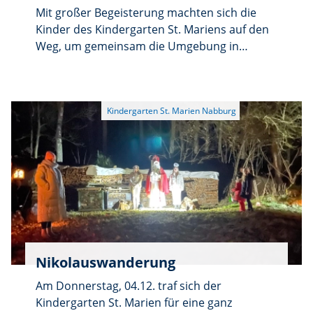
Nach dem die Tafel Nabburg mehrere
Mit großer Begeisterung machten sich die
Familien mit einer großen Zahl an Kindern
Kinder des Kindergarten St. Mariens auf den
wöchentlich mit Lebensmittel versorgt, sind
Weg, um gemeinsam die Umgebung in
Spielsachen eine willkommene Abwechslung
Nabburg von weggeworfenem Müll zu
bei der jeweiligen Ausgabe am Donnerstag.
befreien. Ausgestattet mit Müllzangen,
Auch soll ein Teil der Spenden in das „Fest der
sammelten die kleinen Helfer fleißig Abfälle
Begegnung” am 25. Juli einfließen. An diesem
ein und leisteten damit einen wertvollen
Tag feiert die Tafel Nabburg ab 14.00 Uhr ihr
Beitrag zum Umweltschutz.
fünfjähriges Bestehen auf dem Gelände der
Tafel und lädt die Bevölkerung herzlich dazu
ein. Nach der Spendenübergabe gesellten
sich die Kinder zu einem Erinnerungsfoto vor
dem Auto der Tafel Nabburg.
Nikolauswanderung
Am Donnerstag, 04.12. traf sich der
Kindergarten St. Marien für eine ganz