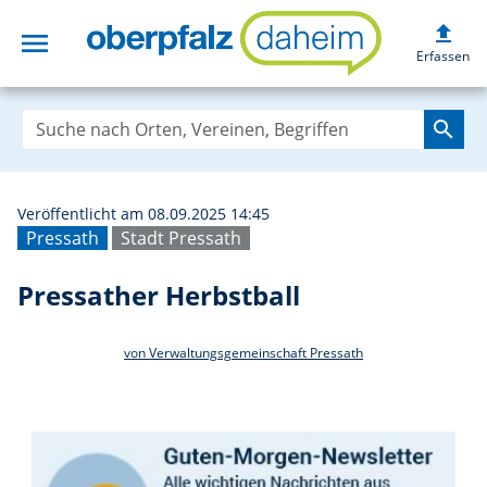
upload
menu
Pressather Herbs
Erfassen
search
Veröffentlicht am 08.09.2025 14:45
Pressath
Stadt Pressath
Pressather Herbstball
von Verwaltungsgemeinschaft Pressath