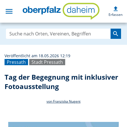
upload
menu
Tag der Begegnun
Erfassen
search
Veröffentlicht am 18.05.2026 12:19
Pressath
Stadt Pressath
Tag der Begegnung mit inklusiver
Fotoausstellung
von Franziska Nugent