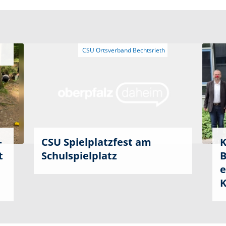
–
CSU Spielplatzfest am
K
t
Schulspielplatz
B
e
K