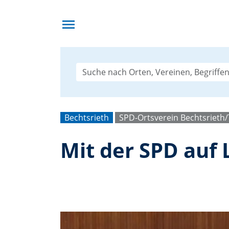
menu
Bechtsrieth
SPD-Ortsverein Bechtsrieth
Mit der SPD auf