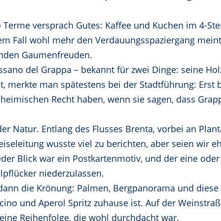
o Terme versprach Gutes: Kaffee und Kuchen im 4-Ste
iesem Fall wohl mehr den Verdauungsspaziergang meint
menden Gaumenfreuden.
ssano del Grappa – bekannt für zwei Dinge: seine Ho
ist, merkte man spätestens bei der Stadtführung: Erst
nheimischen Recht haben, wenn sie sagen, dass Grappa
er Natur. Entlang des Flusses Brenta, vorbei an Plant
iseleitung wusste viel zu berichten, aber seien wir eh
der Blick war ein Postkartenmotiv, und der eine ode
elpflücker niederzulassen.
dann die Krönung: Palmen, Bergpanorama und diese b
no und Aperol Spritz zuhause ist. Auf der Weinstraße
eine Reihenfolge, die wohl durchdacht war.