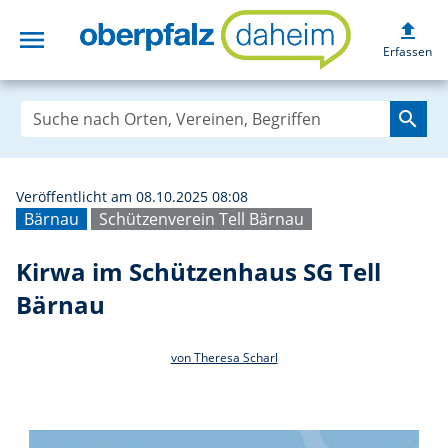
upload
menu
Kirwa im Schütze
Erfassen
search
Veröffentlicht am 08.10.2025 08:08
Bärnau
Schützenverein Tell Bärnau
Kirwa im Schützenhaus SG Tell
Bärnau
von Theresa Scharl