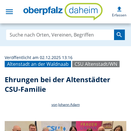
upload
menu
Ehrungen bei der
Erfassen
search
Veröffentlicht am 02.12.2025 13:16
Altenstadt an der Waldnaab
CSU Altenstadt/WN
Ehrungen bei der Altenstädter
CSU-Familie
von Johann Adam