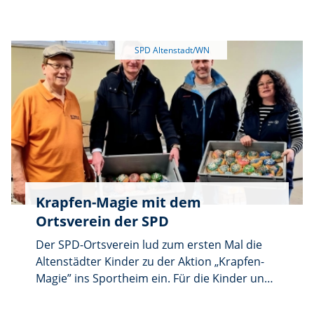
Gärten 12) ein.
Ernst Schicketanz und die weiteren Helfer im
Service waren immer flott unterwegs, sodass
trotz des hohen Ansturms kein Gast lange auf
Getränke warten musste. Ortsvorsitzender
Christian Reichl und KulturGut-Inhaber Jens
Simon waren von dem Andrang völlig
begeistert. „Der Zoiglabend steht für gute
Getränke, leckeres Essen und vor allem ein
herzliches Miteinander. Eine Tradition, die
auch im nächsten Jahr ganz sicher wiederholt
wird”, so die Gastgeber.
Krapfen-Magie mit dem
Ortsverein der SPD
Der SPD-Ortsverein lud zum ersten Mal die
Altenstädter Kinder zu der Aktion „Krapfen-
Magie” ins Sportheim ein. Für die Kinder und
die Erwachsenen war es magisch. Die
fleißigen Helfer um Daniela Joachimstaler