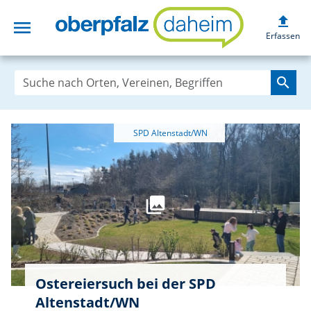
upload
menu
oberpfalzdaheim
Erfassen
search
Ostereiersuch bei der SPD
Altenstadt/WN