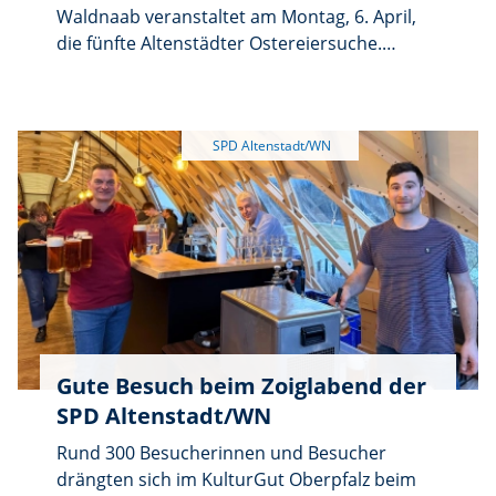
Osterüberraschung.
Waldnaab veranstaltet am Montag, 6. April,
die fünfte Altenstädter Ostereiersuche.
Beginn ist um 14 Uhr im Kulturgut Oberpfalz,
An den Gärten 12. Auf alle Kinder wartet eine
Osterüberraschung. Für die Erwachsenen
werden Kaffee und Kuchen angeboten.
Gute Besuch beim Zoiglabend der
SPD Altenstadt/WN
Rund 300 Besucherinnen und Besucher
drängten sich im KulturGut Oberpfalz beim