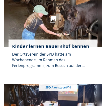
Elisabeth Merk. Sie löst Dr. Christian
Regenbogenland dankten für die Spende.
Schramek ab.
Kinder lernen Bauernhof kennen
Der Ortsverein der SPD hatte am
Wochenende, im Rahmen des
Ferienprogramms, zum Besuch auf den
Bauernhof eingeladen. Bei der Familie Reichl
in Meerbodenreuth lernten 35 Kinder das
Leben auf dem Bauernhof näher kennen. Bei
spielerischen Aufgaben erlebten sie die
vielfältigen Aufgaben, die bei der
Bewirtschaftung eines Hofes anstehen. So
durften die Kinder an einer Holzkuh das