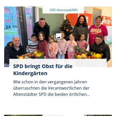
sogleich klar: diese Aktion wird auch im
Programm der Partei vor. Interessierte
kommenden Jahr wiederholt - dann vielleicht
Bürgerinnen und Bürger können die
sogar mit noch ein paar Krapfen mehr.
Bewerber kennenlernen und Fragen stellen.
SPD bringt Obst für die
Kindergärten
Wie schon in den vergangenen Jahren
überraschten die Verantwortlichen der
Altenstädter SPD die beiden örtlichen
Kindergärten mit einem großen Korb voll
Vitaminen. Eine bunte Auswahl an
verschiedenen Obst übergaben