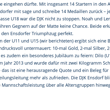
te eingehen dürfte. Mit insgesamt 14 Startern in den 
sdorfer mit sage und schreibe 14 Medaillen zurück – 
klasse U18 war die DJK nicht zu stoppen. Noah und Len
 ihren Gegnern auf der Matte keine Chance. Beide er
den Ensdorfer Triumphzug perfekt.
der U11 und U15 (wir berichteten) ergibt sich eine B
indrucksvoll untermauert: 10-mal Gold, 2-mal Silber, 
s zudem ein besonderes Jubiläum zu feiern: Dilo (U1
im Jahr 2013 und wurde dafür mit zwei Kilogramm Sc
 – das ist eine herausragende Quote und ein Beleg für
bteilungsleitung mehr als zufrieden. Die DJK Ensdorf 
e Mannschaftsleistung über alle Altersgruppen hinweg