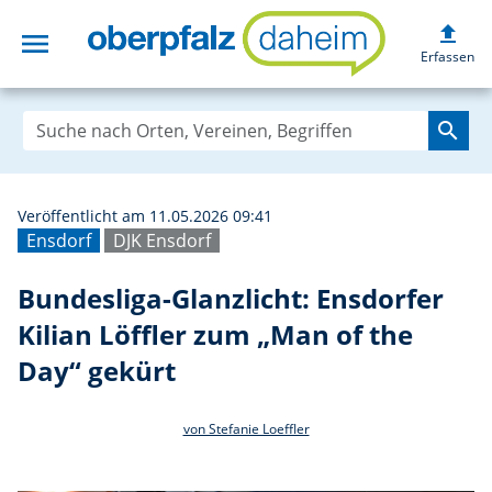
upload
menu
Bundesliga-Glanz
Erfassen
search
Veröffentlicht am 11.05.2026 09:41
Ensdorf
DJK Ensdorf
Bundesliga-Glanzlicht: Ensdorfer
Kilian Löffler zum „Man of the
Day“ gekürt
von Stefanie Loeffler