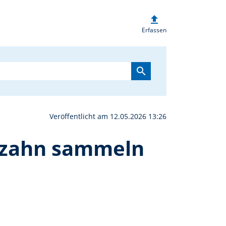
upload
in der Pusteblume? - Lö
Erfassen
search
Veröffentlicht am 12.05.2026 13:26
enzahn sammeln