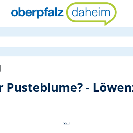
Was steckt 
er Pusteblume? - Löw
von