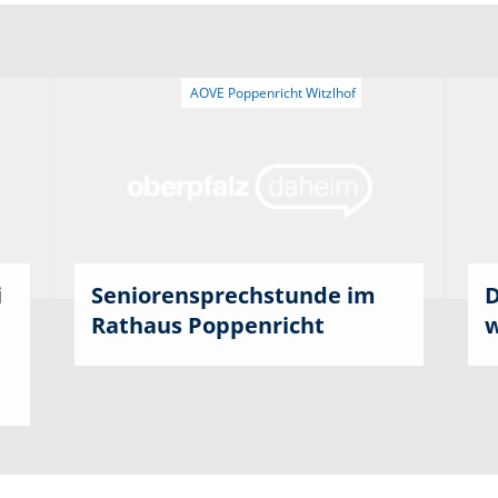
i
Seniorensprechstunde im
D
Rathaus Poppenricht
w