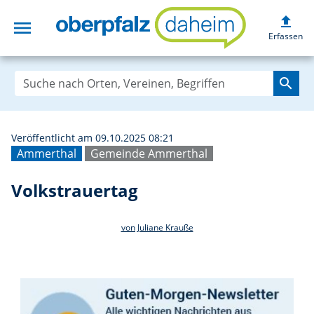
upload
menu
Volkstrauertag |
Erfassen
search
Veröffentlicht am 09.10.2025 08:21
Ammerthal
Gemeinde Ammerthal
Volkstrauertag
von Juliane Krauße