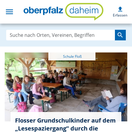
upload
menu
oberpfalzdaheim
Erfassen
search
Flosser Grundschulkinder auf dem
„Lesespaziergang” durch die