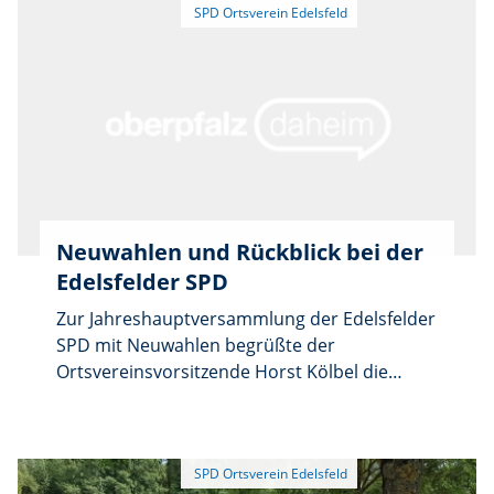
Abschluss noch eine kleine Brotzeit als
Uhr an der Halle beim Wertstoffhof. Die
Belohnung. Im nächsten Jahr soll eine
Organisatoren empfehlen wetterfeste
Wiederholung, hoffentlich mit mehr
Kleidung, festes Schuhwerk sowie – sofern
Sammlern, stattfinden, um weitere
vorhanden – Greifzangen oder ähnliche
Straßenränder im Gemeindegebiet vom Müll
Sammelgeräte und eine Sicherheitsweste.
und Plastik zu befreien.
Nach getaner Arbeit sind ab etwa 16 Uhr eine
kleine Stärkung und Getränke in der
gemeindlichen Maschinenhalle beim neuen
Feuerwehrhaus vorgesehen.
Neuwahlen und Rückblick bei der
Edelsfelder SPD
Zur Jahreshauptversammlung der Edelsfelder
SPD mit Neuwahlen begrüßte der
Ortsvereinsvorsitzende Horst Kölbel die
Mitglieder im Gasthaus „Goldener Greif” in
Edelsfeld recht herzlich.