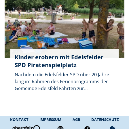
Kinder erobern mit Edelsfelder
SPD Piratenspielplatz
Nachdem die Edelsfelder SPD über 20 Jahre
lang im Rahmen des Ferienprogramms der
Gemeinde Edelsfeld Fahrten zur
Kindervorstellung auf der Luisenburg in
Wunsiedel organisiert hat, wurde diesmal ein
neues Ziel auserwählt. Auf dem Programm
stand dieses Jahr der Piratenspielplatz auf
KONTAKT
IMPRESSUM
AGB
DATENSCHUTZ
dem ehemaligen Landesgartenschaugelände