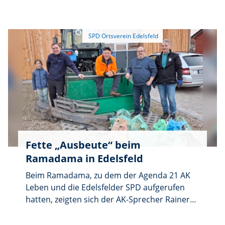
für die Gemeinderatsliste zur Kommunalwahl
2026 ein. Die Versammlung findet am
Sonntag, 14. Dezember, um 10.30 Uhr im
„Cafe Heldrich” in Edelsfeld statt.
Fette „Ausbeute“ beim
Ramadama in Edelsfeld
Beim Ramadama, zu dem der Agenda 21 AK
Leben und die Edelsfelder SPD aufgerufen
hatten, zeigten sich der AK-Sprecher Rainer
Luber und OV-Vorsitzender Horst Kölbel über
die geringe Beteiligung enttäuscht. Neben