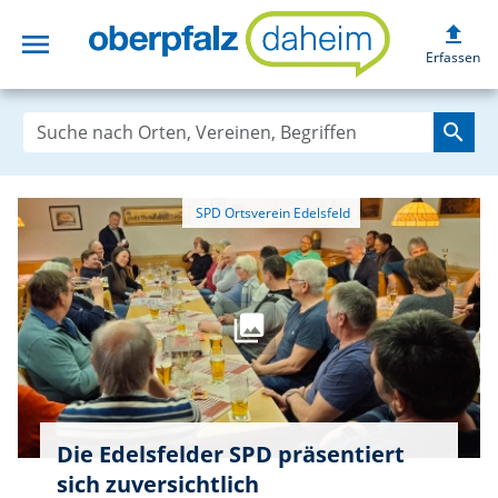
upload
menu
oberpfalzdaheim
Erfassen
search
Die Edelsfelder SPD präsentiert
sich zuversichtlich