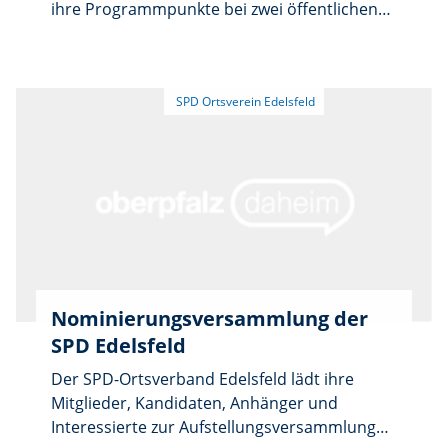
ihre Programmpunkte bei zwei öffentlichen
Gesprächsabenden vor. Die erste
Veranstaltung beginnt am Donnerstag, 19.
Februar, um 19.30 Uhr im Gasthof Goldener
Greif in Edelsfeld. Ein weiterer Termin folgt
am Dienstag, 24. Februar, ebenfalls um 19.30
Uhr im Gasthaus Zum Blechernen Reiter in
Sigras. Besucherinnen und Besucher können
die Bewerber in lockerer Atmosphäre
kennenlernen und ihre Anliegen einbringen.
Jeder Gast erhält zwei Freigetränke.
Nominierungsversammlung der
SPD Edelsfeld
Der SPD-Ortsverband Edelsfeld lädt ihre
Mitglieder, Kandidaten, Anhänger und
Interessierte zur Aufstellungsversammlung